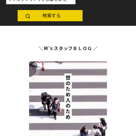
検索する
＼ M’s スタッフＢＬＯＧ ／