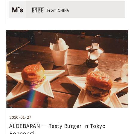
丽丽
From CHINA
2020-01-27
ALDEBARAN ー Tasty Burger in Tokyo
Roppongi