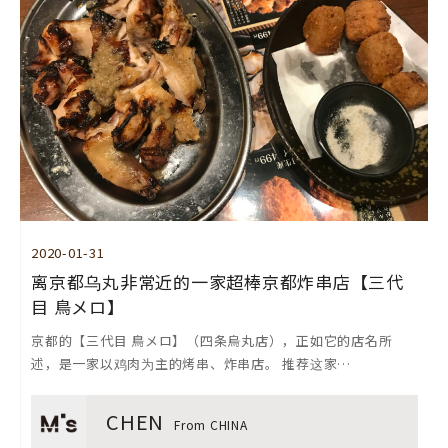
2020-01-31
离京都乌丸非常近的一家超棒京都炸串店【三代
目 鳥メロ】
京都的【三代目 鳥メロ】（四条烏丸店），正如它的店名所
述，是一家以鸡肉为主的烤串、炸串店。 推荐这家…
CHEN
From CHINA