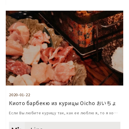
2020-01-22
Киото барбекю из курицы Oicho おいちょ
Если Вы любите курицу так, как ее люблю я, то я хо…