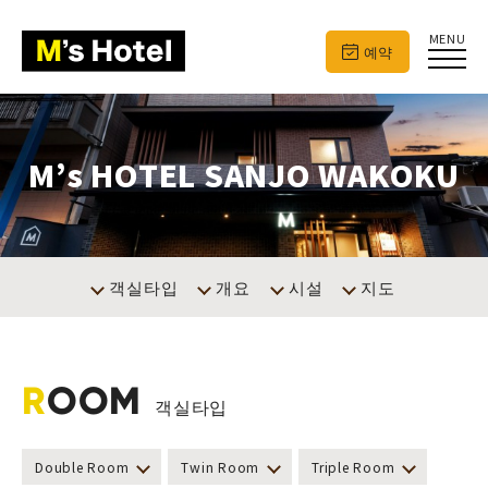
MENU
예약
M’s HOTEL SANJO WAKOKU
객실타입
개요
시설
지도
R
OOM
객실타입
Double Room
Twin Room
Triple Room