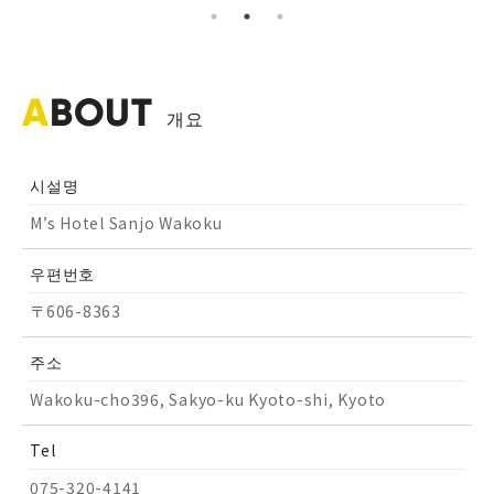
A
BOUT
개요
시설명
M’s Hotel Sanjo Wakoku
우편번호
〒606-8363
주소
Wakoku-cho396, Sakyo-ku Kyoto-shi, Kyoto
Tel
075-320-4141