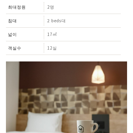
최대정원
2명
침대
2 beds대
넓이
17㎡
객실수
12실