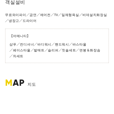
객실설비
무료와이파이
／금연
／에어컨
／TV
／일체형욕실
／비데설치화장실
／냉장고
／드라이어
【어메니티】
샴푸
／컨디셔너
／바디워시
／핸드워시
／바스타올
／페이스타올
／발매트
／슬리퍼
／칫솔세트
／면봉＆화장솜
／차세트
M
AP
지도