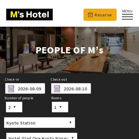
MENU
Reserve
PEOPLE OF M’s
Check-in
Check-out
Number of people
Rooms