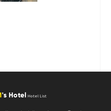
M
's Hotel
Hotel List