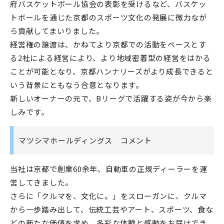
府バスケットボール協会の表彰を受けるなど、バスケッ
トボールを通じた京都のスポーツ文化の発展に微力なが
ら貢献してまいりました。
経営権の譲渡は、かねてより京都での活動をベースとす
る2社による経営により、より地域密着型の経営をはかる
ことが可能となり、京都ハンナリーズがより成長できると
いう背景にともなう合意となります。
新しいオーナーの元で、Bリーグで活躍する姿が今から楽
しみです。
マツシマホールディングス コメント
当社は京都で創業60余年、自動車の正規ディーラーを運
営してきました。
さらに「クルマを、文化に。」をスローガンに、クルマ
から一歩踏み出して、伝統工芸やアート、スポーツ、食な
どの新たな価値を求め、多彩な体験と感動をお届けでき