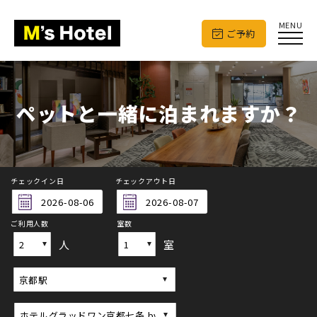
MENU
ご予約
ペットと一緒に泊まれますか？
チェックイン日
チェックアウト日
ご利用人数
室数
人
室