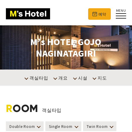
MENU
예약
M’s HOTEL GOJO
NAGINATAGIRI
객실타입
개요
시설
지도
R
OOM
객실타입
Double Room
Single Room
Twin Room