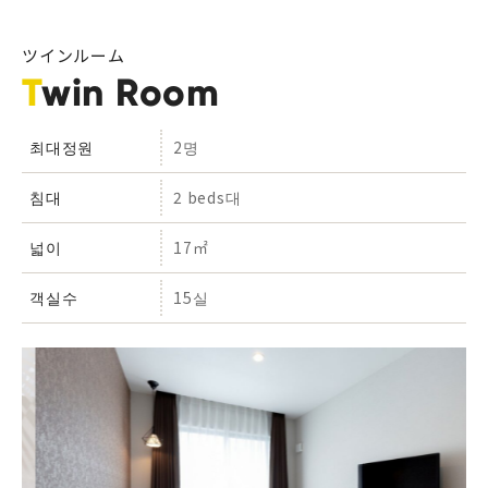
ツインルーム
Twin Room
최대정원
2명
침대
2 beds대
넓이
17㎡
객실수
15실