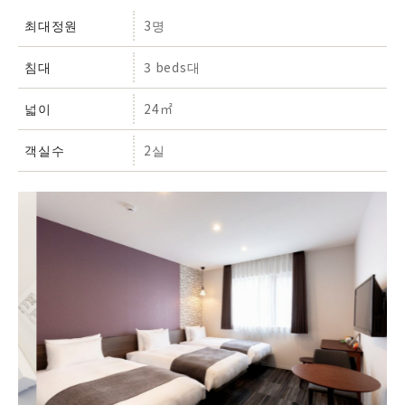
최대정원
3명
침대
3 beds대
넓이
24㎡
객실수
2실