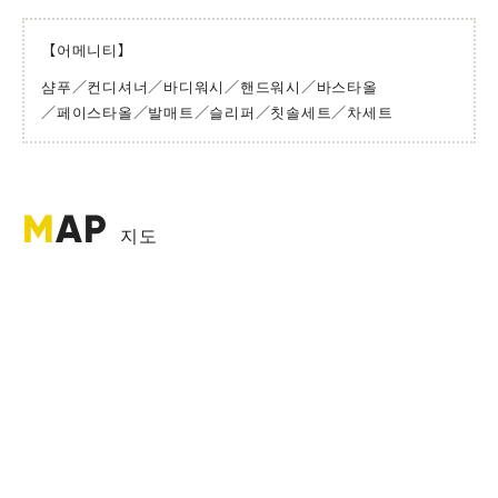
【어메니티】
샴푸
／컨디셔너
／바디워시
／핸드워시
／바스타올
／페이스타올
／발매트
／슬리퍼
／칫솔세트
／차세트
M
AP
지도