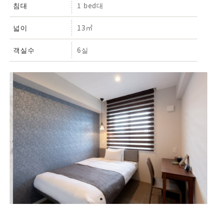
침대
1 bed대
넓이
13㎡
객실수
6실