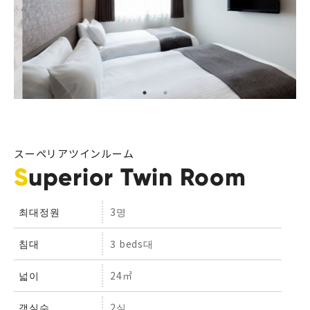
スーペリアツインルーム
Superior Twin Room
최대정원
3명
침대
3 beds대
넓이
24㎡
객실수
2실