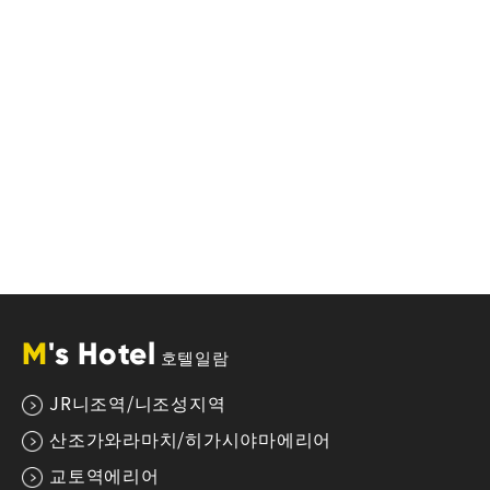
M
's Hotel
호텔일람
JR니조역/니조성지역
산조가와라마치/히가시야마에리어
교토역에리어