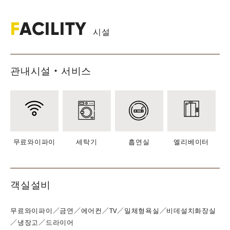
F
ACILITY
시설
관내시설・서비스
무료와이파이
세탁기
흡연실
엘리베이터
객실설비
무료와이파이
／금연
／에어컨
／TV
／일체형욕실
／비데설치화장실
／냉장고
／드라이어