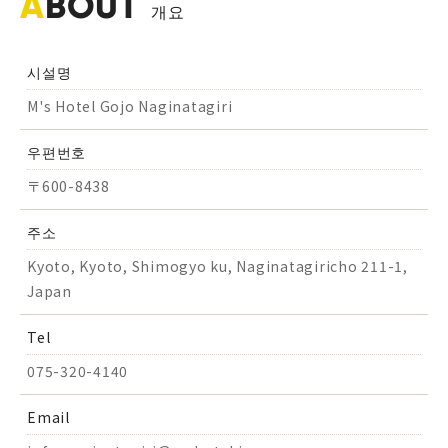
A
BOUT
개요
시설명
M's Hotel Gojo Naginatagiri
우편번호
〒600-8438
주소
Kyoto, Kyoto, Shimogyo ku, Naginatagiricho 211-1,
Japan
Tel
075-320-4140
Email